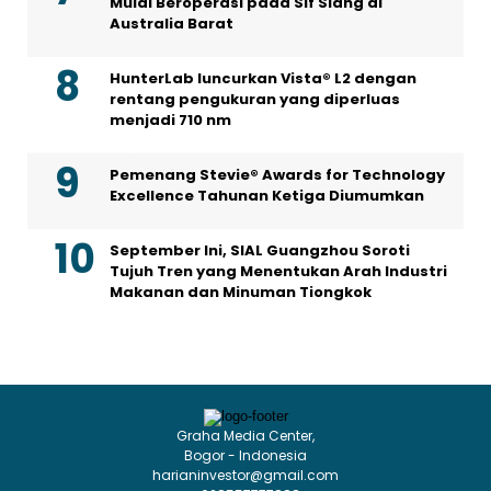
Mulai Beroperasi pada Sif Siang di
Australia Barat
HunterLab luncurkan Vista® L2 dengan
rentang pengukuran yang diperluas
menjadi 710 nm
Pemenang Stevie® Awards for Technology
Excellence Tahunan Ketiga Diumumkan
September Ini, SIAL Guangzhou Soroti
Tujuh Tren yang Menentukan Arah Industri
Makanan dan Minuman Tiongkok
Graha Media Center,
Bogor - Indonesia
harianinvestor@gmail.com