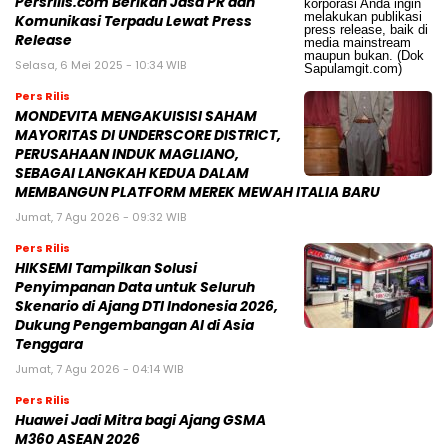
Persrilis.com Berikan Jasa PR dan
Komunikasi Terpadu Lewat Press
Release
Selasa, 6 Mei 2025 - 10:34 WIB
Pers Rilis
MONDEVITA MENGAKUISISI SAHAM
MAYORITAS DI UNDERSCORE DISTRICT,
PERUSAHAAN INDUK MAGLIANO,
SEBAGAI LANGKAH KEDUA DALAM
MEMBANGUN PLATFORM MEREK MEWAH ITALIA BARU
Jumat, 7 Agu 2026 - 09:32 WIB
Pers Rilis
HIKSEMI Tampilkan Solusi
Penyimpanan Data untuk Seluruh
Skenario di Ajang DTI Indonesia 2026,
Dukung Pengembangan AI di Asia
Tenggara
Jumat, 7 Agu 2026 - 04:14 WIB
Pers Rilis
Huawei Jadi Mitra bagi Ajang GSMA
M360 ASEAN 2026