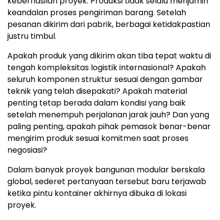
keberhasilan proye
k. P
roduksi tidak selalu menjamin
keandalan proses pengiriman baran
g. S
etelah
pesanan dikirim dari pabrik, berbagai ketidakpastian
justru timbul.
Apakah produk yang dikirim akan tiba tepat waktu di
tengah kompleksitas logistik internasion
al?
Apakah
seluruh komponen struktur sesuai dengan gambar
teknik yang telah disepakati?
Ap
akah material
penting tetap berada dalam kondisi yang baik
setelah menempuh perjalanan jarak jauh
? Dan
yang
paling penting, apakah pihak pemasok benar-benar
mengirim produk sesuai komitmen saat proses
negosiasi?
Dalam banyak proyek bangunan modular berskala
global, sederet pertanyaan tersebut baru terjawab
ketika pintu kontainer akhirnya dibuka di lokasi
proyek.