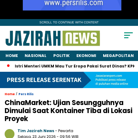
SCROLL TO CONTINUE WITH CONTENT
HOME
NASIONAL
POLITIK
EKONOMI
MEGAPOLITAN
stri Menteri UMKM Mau Tur Eropa Pakai Surat Dinas? KPK Panggil 
/
Home
Pers Rilis
ChinaMarket: Ujian Sesungguhnya
Dimulai Saat Kontainer Tiba di Lokasi
Proyek
Tim Jazirah News
- Pewarta
Selasa, 23 Juni 2026
- 09:56 WIB