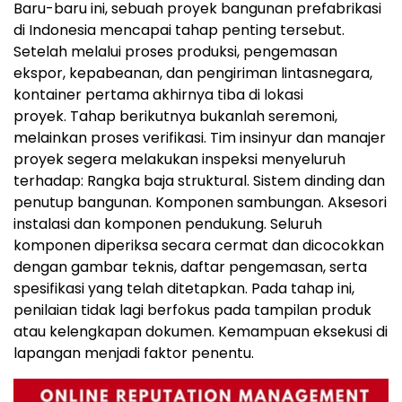
Baru-baru ini, sebuah proyek bangunan prefabrikasi
di Indonesia mencapai tahap penting terseb
ut.
Setelah melalui proses produksi, pengemasan
ekspor, kepabeanan, dan pengiriman lintasnegara,
kontainer pertama akhirnya tiba di lokasi
proyek
. Ta
hap berikutnya bukanlah seremoni,
melainkan proses verifika
si. Ti
m insinyur dan manajer
proyek segera melakukan inspeksi menyeluruh
terhadap
:
Rangka baja struktural
.
Sistem dinding dan
penutup bangunan
.
Komponen sambunga
n.
Aksesori
instalasi dan komponen pendukung
.
S
eluruh
komponen diperiksa secara cermat dan dicocokkan
dengan gambar teknis, daftar pengemasan, serta
spesifikasi yang telah ditetapkan
.
Pada tahap ini,
penilaian tidak lagi berfokus pada tampilan produk
atau kelengkapan dokumen. Kemampuan eksekusi di
lapangan menjadi faktor penentu.