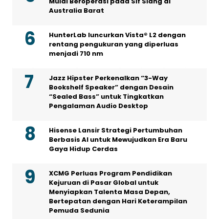
Mulai Beroperasi pada Sif Siang di
Australia Barat
HunterLab luncurkan Vista® L2 dengan
rentang pengukuran yang diperluas
menjadi 710 nm
Jazz Hipster Perkenalkan “3-Way
Bookshelf Speaker” dengan Desain
“Sealed Bass” untuk Tingkatkan
Pengalaman Audio Desktop
Hisense Lansir Strategi Pertumbuhan
Berbasis AI untuk Mewujudkan Era Baru
Gaya Hidup Cerdas
XCMG Perluas Program Pendidikan
Kejuruan di Pasar Global untuk
Menyiapkan Talenta Masa Depan,
Bertepatan dengan Hari Keterampilan
Pemuda Sedunia