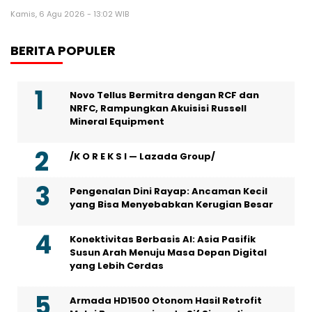
Kamis, 6 Agu 2026 - 13:02 WIB
BERITA POPULER
Novo Tellus Bermitra dengan RCF dan
NRFC, Rampungkan Akuisisi Russell
Mineral Equipment
/K O R E K S I — Lazada Group/
Pengenalan Dini Rayap: Ancaman Kecil
yang Bisa Menyebabkan Kerugian Besar
Konektivitas Berbasis AI: Asia Pasifik
Susun Arah Menuju Masa Depan Digital
yang Lebih Cerdas
Armada HD1500 Otonom Hasil Retrofit