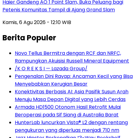
Haier Gandeng AO 1 Point Slam, Buka Peluang bagi
Petenis Komunitas Tampil di Ajang Grand Slam
Kamis, 6 Agu 2026 - 12:10 WIB
Berita Populer
Novo Tellus Bermitra dengan RCF dan NRFC,
Rampungkan Akuisisi Russell Mineral Equipment
/K O R E K S I — Lazada Group/
Pengenalan Dini Rayap: Ancaman Kecil yang Bisa
Menyebabkan Kerugian Besar
Konektivitas Berbasis AI: Asia Pasifik Susun Arah
Menuju Masa Depan Digital yang Lebih Cerdas
Armada HD1500 Otonom Hasil Retrofit Mulai
Beroperasi pada Sif Siang di Australia Barat
HunterLab luncurkan Vista® L2 dengan rentang
pengukuran yang diperluas menjadi 710 nm
Jazz Hipster Perkenalkan “3-Way Bookshelf