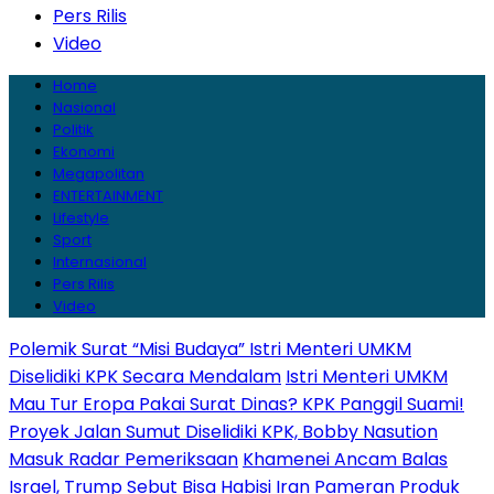
Pers Rilis
Video
Home
Nasional
Politik
Ekonomi
Megapolitan
ENTERTAINMENT
Lifestyle
Sport
Internasional
Pers Rilis
Video
Polemik Surat “Misi Budaya” Istri Menteri UMKM
Diselidiki KPK Secara Mendalam
Istri Menteri UMKM
Mau Tur Eropa Pakai Surat Dinas? KPK Panggil Suami!
Proyek Jalan Sumut Diselidiki KPK, Bobby Nasution
Masuk Radar Pemeriksaan
Khamenei Ancam Balas
Israel, Trump Sebut Bisa Habisi Iran
Pameran Produk