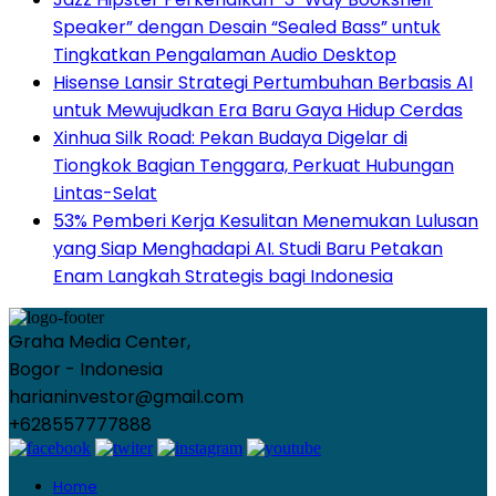
Speaker” dengan Desain “Sealed Bass” untuk
Tingkatkan Pengalaman Audio Desktop
Hisense Lansir Strategi Pertumbuhan Berbasis AI
untuk Mewujudkan Era Baru Gaya Hidup Cerdas
Xinhua Silk Road: Pekan Budaya Digelar di
Tiongkok Bagian Tenggara, Perkuat Hubungan
Lintas-Selat
53% Pemberi Kerja Kesulitan Menemukan Lulusan
yang Siap Menghadapi AI. Studi Baru Petakan
Enam Langkah Strategis bagi Indonesia
Graha Media Center,
Bogor - Indonesia
harianinvestor@gmail.com
+628557777888
Home